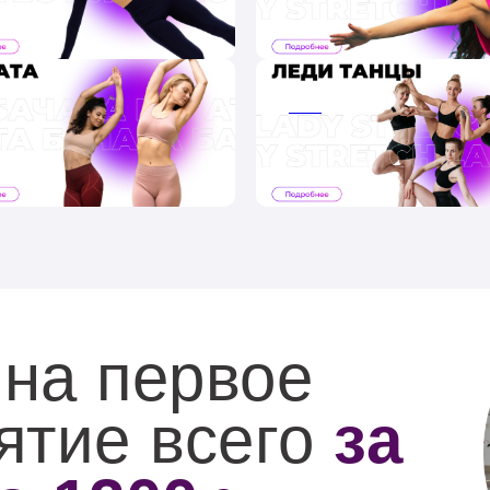
ааа
ааа
ааа
на первое
ятие всего
за