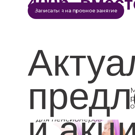
400р. вмест
Записаться на пробное занятие
Актуа
предл
М
р
о
и акц
https://www.behance.net/sea