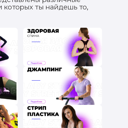
 которых ты найдешь то,
ааа
ааа
ааа
ааа
ааа