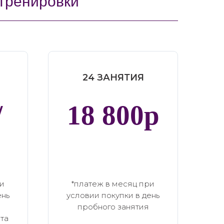
тренировки
24 ЗАНЯТИЯ
/
18 800р
ри
*платеж в месяц при
ень
условии покупки в день
пробного занятия
та