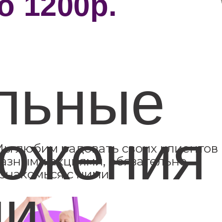
о 1200р.
льные
ожения
ы любим радовать своих клиентов
азными акциями, обязательно
знакомься с ними
ии
rch/projects?