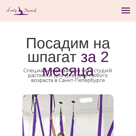
Посадим на
шпагат
за
2
месяца
Специализированная сеть студий
растяжки для девушек любого
возраста в Санкт-Петербурге