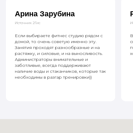
​Арина Зарубина
Источник 2Гис
И
Если выбираете фитнес студию рядом с
В
домой, то очень советую именно эту.
с
Занятия проходят разнообразные и на
п
растяжку, и силовые, и на выносливость.
х
Администраторы внимательные и
заботливые, всегда поддерживают
наличие воды и стаканчиков, которые так
необходимы в разгар тренировки))