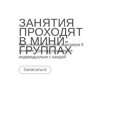
ЗАНЯТИЯ
ПРОХОДЯТ
В МИНИ-
Наполняемость групп максимум 8
ГРУППАХ
человек. Тренер занимается
индивидуально с каждой
Записаться