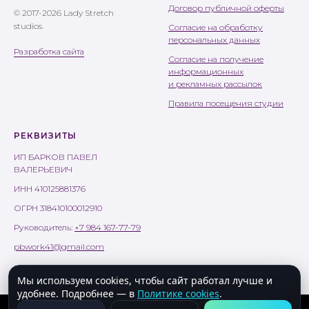
Договор публичной оферты
© 2017-2026 Lady Stretch
studios.
Согласие на обработку
персональных данных
Разработка сайта
Согласие на получение
информационных
и рекламных рассылок
Правила посещения студии
РЕКВИЗИТЫ
ИП БАРКОВ ПАВЕЛ
ВАЛЕРЬЕВИЧ
ИНН 410125881376
ОГРН 318410100012910
Руководитель:
+7 984 167-77-79
pbwork41@gmail.com
Мы используем cookies, чтобы сайт работал лучше и
удобнее. Подробнее — в
Политике cookies
.