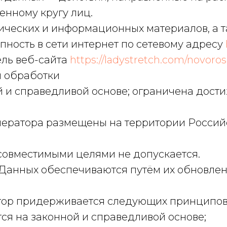
енному кругу лиц.
афических и информационных материалов, а 
ность в сети интернет по сетевому адресу
ель веб-сайта
https://ladystretch.com/novoros
я обработки
ой и справедливой основе; ограничена дост
Оператора размещены на территории Росси
есовместимыми целями не допускается.
ть Данных обеспечиваются путём их обновле
атор придерживается следующих принципо
ся на законной и справедливой основе;