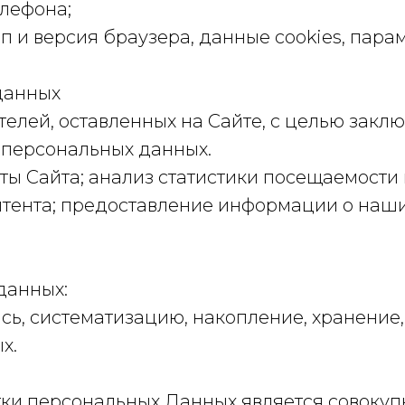
елефона;
ип и версия браузера, данные cookies, пара
данных
ателей, оставленных на Сайте, с целью зак
 персональных данных.
ты Сайта; анализ статистики посещаемости
тента; предоставление информации о наши
данных:
сь, систематизацию, накопление, хранение,
х.
тки персональных Данных является совоку