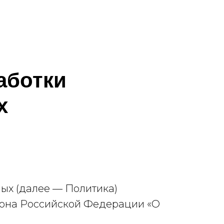
аботки
х
ных (далее — Политика)
 закона Российской Федерации «О