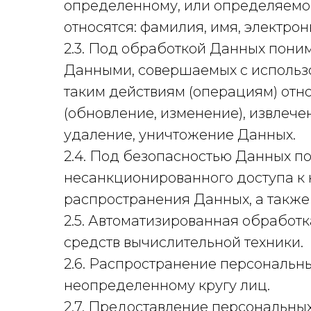
определенному, или определяемому
относятся: фамилия, имя, электро
2.3. Под обработкой Данных поним
Данными, совершаемых с использо
таким действиям (операциям) отно
(обновление, изменение), извлече
удаление, уничтожение Данных.
2.4. Под безопасностью Данных п
несанкционированного доступа к 
распространения Данных, а такж
2.5. Автоматизированная обрабо
средств вычислительной техники.
2.6. Распространение персональн
неопределенному кругу лиц.
2.7. Предоставление персональны