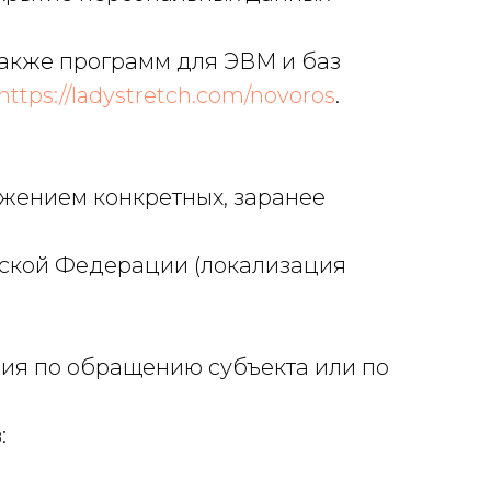
также программ для ЭВМ и баз
https://ladystretch.com/novoros
.
ижением конкретных, заранее
йской Федерации (локализация
ния по обращению субъекта или по
в: