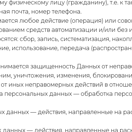
 физическому лицу (гражданину), т.е. к та
нная почта, номер телефона.
ается любое действие (операция) или сово
ванием средств автоматизации и/или без и
сятся: сбор, запись, систематизация, накоп
ние, использование, передача (распростран
онимается защищенность Данных от неправ
ним, уничтожения, изменения, блокировани
е от иных неправомерных действий в отно
тка персональных данных — обработка пер
ых данных — действия, направленные на р
х данных — действия, направленные на ра