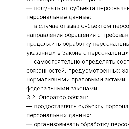
— получать от субъекта персонал
персональные данные;
— в случае отзыва субъектом персо
направления обращения с требован
продолжить обработку персональны
указанных в Законе о персональных
— самостоятельно определять сост
обязанностей, предусмотренных За
нормативными правовыми актами, 
федеральными законами.
3.2. Оператор обязан:
— предоставлять субъекту персона
персональных данных;
— организовывать обработку перс