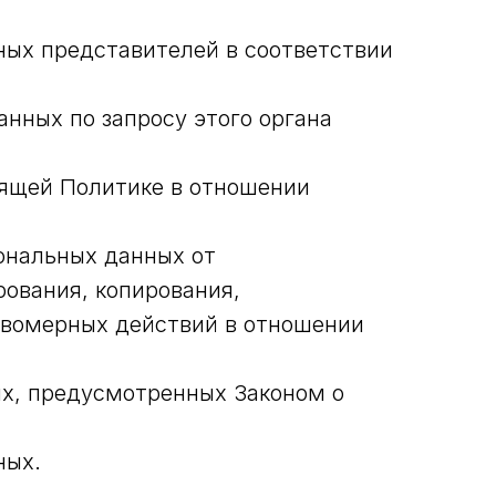
ных представителей в соответствии
нных по запросу этого органа
оящей Политике в отношении
ональных данных от
рования, копирования,
авомерных действий в отношении
ях, предусмотренных Законом о
ных.