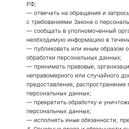
РФ;
— отвечать на обращения и запрос
с требованиями Закона о персонал
— сообщать в уполномоченный орга
необходимую информацию в течение
— публиковать или иным образом о
обработки персональных данных;
— принимать правовые, организаци
неправомерного или случайного дос
предоставления, распространения 
персональных данных;
— прекратить обработку и уничтож
персональных данных;
— исполнять иные обязанности, пр