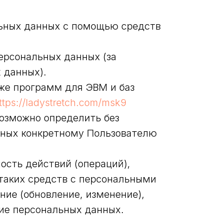
льных данных с помощью средств
ерсональных данных (за
 данных).
кже программ для ЭВМ и баз
ttps://ladystretch.com/msk9
возможно определить без
нных конкретному Пользователю
ость действий (операций),
таких средств с персональными
ние (обновление, изменение),
ние персональных данных.