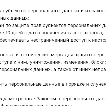
ы субъектов персональных данных и их закон
ьных данных;
н по защите прав субъектов персональных да
 10 дней с даты получения такого запроса;
беспечивать неограниченный доступ к наст
онные и технические меры для защиты перс
тупа к ним, уничтожения, изменения, блоки
персональных данных, а также от иных непр
ить персональные данные в порядке и случа
едусмотренные Законом о персональных дан