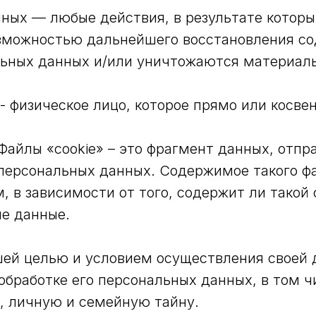
анных — любые действия, в результате котор
озможностью дальнейшего восстановления с
ьных данных и/или уничтожаются материал
 - физическое лицо, которое прямо или косв
). Файлы «cookie» – это фрагмент данных, от
персональных данных. Содержимое такого фай
, в зависимости от того, содержит ли такой
е данные.
йшей целью и условием осуществления своей
обработке его персональных данных, в том ч
, личную и семейную тайну.