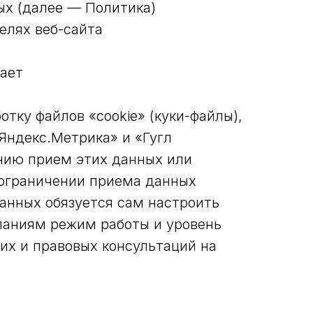
ых (далее — Политика)
елях веб-сайта
ает
отку файлов «cookie» (куки-файлы),
Яндекс.Метрика» и «Гугл
нию прием этих данных или
 ограничении приема данных
анных обязуется сам настроить
еланиям режим работы и уровень
их и правовых консультаций на