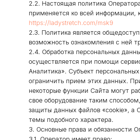
2.2. Настоящая политика Оператор
применяется ко всей информации, 
https://ladystretch.com/msk9
2.3. Политика является общедост
возможность ознакомления с ней т
2.4. Обработка персональных данных
осуществляется при помощи сервис
Аналитика». Субъект персональных
ограничить прием этих данных. Пр
некоторые функции Сайта могут ра
свое оборудование таким способом
защиты данных файлов «cookie», а 
темы подобного характера.
3. Основные права и обязанности О
3.1. Оператор имеет право: