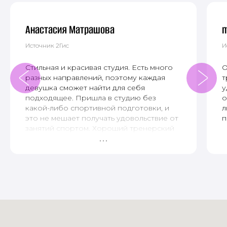
Анастасия Матрашова
m
Источник 2Гис
И
Стильная и красивая студия. Есть много
О
разных направлений, поэтому каждая
т
девушка сможет найти для себя
у
подходящее. Пришла в студию без
о
какой-либо спортивной подготовки, и
л
это не мешает получать удовольствие от
п
занятий спортом. Хороший тренерский
состав и очень приятные
администраторы. Рекомендую