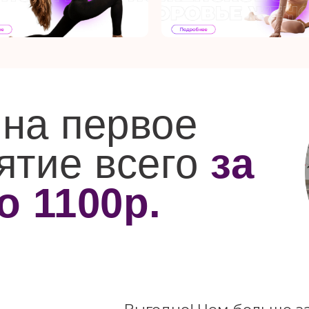
ааа
на первое
ятие всего
за
о 1100р.