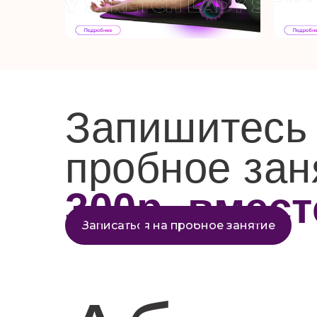
ааа
ааа
Запишитесь 
пробное зан
300р. вмест
Записаться на пробное занятие