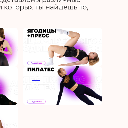
 которых ты найдешь то,
ааа
ааа
ааа
ааа