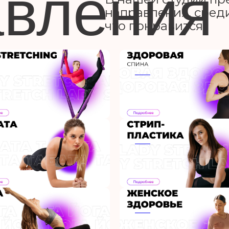
вления
направления, среди
что понравится
ааа
ааа
ааа
ааа
ааа