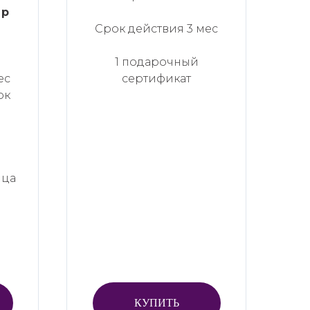
 р
Срок действия 3 мес
1 подарочный
ес
сертификат
ок
яца
КУПИТЬ