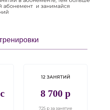
анятий в абонементе, тем больше
й абонемент и занимайся
ний
тренировки
12 ЗАНЯТИЙ
ес
8 700 р
725 р за занятие