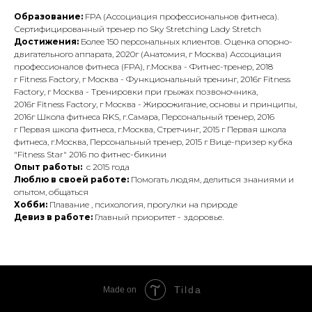
Образование:
FPA (Ассоциация профессиональнов фитнеса).
Сертифицированный тренер по Sky Stretching Lady Stretch
Достижения:
Более 150 персональных клиентов. Оценка опорно-
двигательного аппарата, 2020г (Анатомия, г Москва) Ассоциация
профессионалов фитнеса (FPA), г.Москва - Фитнес-тренер, 2018
г Fitness Factory, г Москва - Функциональный тренинг, 2016г Fitness
Factory, г Москва - Тренировки при грыжах позвоночника,
2016г Fitness Factory, г Москва - Жиросжигание, основы и принципы,
2016г Школа фитнеса RKS, г.Самара, Персональный тренер, 2016
г Первая школа фитнеса, г.Москва, Стретчинг, 2015 г Первая школа
фитнеса, г.Москва, Персональный тренер, 2015 г Вице-призер кубка
"Fitness Star" 2016 по фитнес-бикини
Опыт работы:
с 2015 года
Люблю в своей работе:
Помогать людям, делиться знаниями и
опытом, общаться
Хобби:
Плавание , психология, прогулки на природе
Девиз в работе:
Главный приоритет - здоровье.
Tilda
Made on