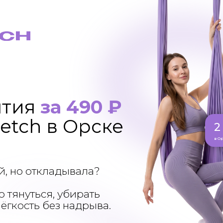
ятия
за 490 ₽
retch в Орске
2
в О
й, но откладывала?
 тянуться, убирать
ёгкость без надрыва.