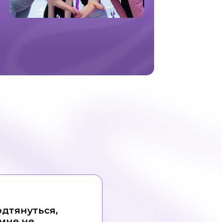
одтянуться,
 мне не