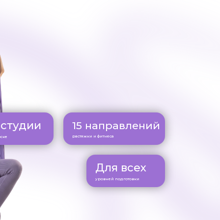
 студии
15 направлений
растяжки и фитнеса
рске
Для всех
уровней подготовки