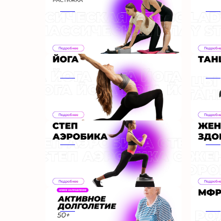
ааа
ааа
ааа
ааа
ааа
ааа
ааа
ааа
ааа
ааа
ааа
ааа
ааа
ааа