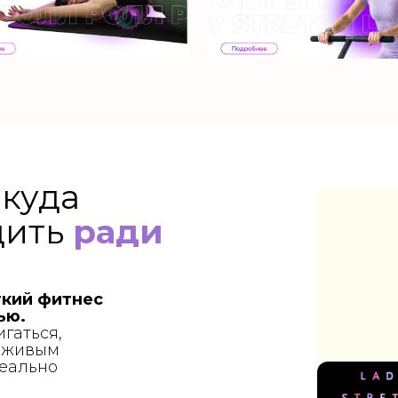
ааа
 куда
дить
ради
ткий фитнес
ью.
игаться,
о живым
реально