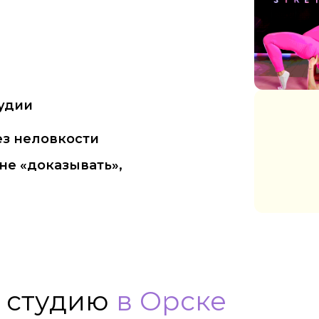
тудии
ез неловкости
не «доказывать»,
 студию
в Орске