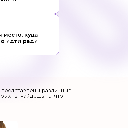
я место, куда
о идти ради
е представлены различные
рых ты найдешь то, что