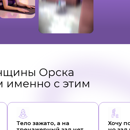
нщины Орска
м именно с этим
Тело зажато, а на
Хочу п
тренажерный зал нет
но зал