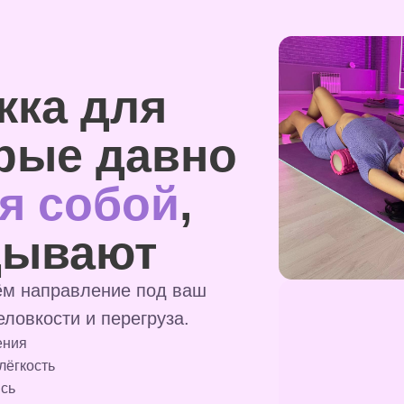
жка для
рые давно
ся собой
,
дывают
ём направление под ваш
еловкости и перегруза.
ения
лёгкость
ись