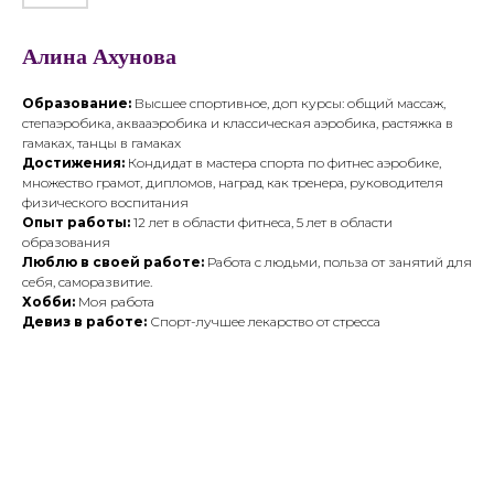
Алина Ахунова
Образование:
Высшее спортивное, доп курсы: общий массаж,
степаэробика, аквааэробика и классическая аэробика, растяжка в
гамаках, танцы в гамаках
Достижения:
Кондидат в мастера спорта по фитнес аэробике,
множество грамот, дипломов, наград как тренера, руководителя
физического воспитания
Опыт работы:
12 лет в области фитнеса, 5 лет в области
образования
Люблю в своей работе:
Работа с людьми, польза от занятий для
себя, саморазвитие.
Хобби:
Моя работа
Девиз в работе:
Спорт-лучшее лекарство от стресса