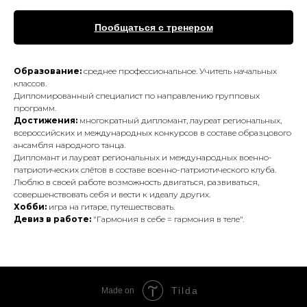
Пообщаться с тренером
Образование:
среднее профессиональное. Учитель начальных
классов.
Дипломированный специалист по направлению групповых
программ.
Достижения:
многократный дипломант, лауреат региональных,
всероссийских и международных конкурсов в составе образцового
ансамбля народного танца.
Дипломант и лауреат региональных и международных военно-
патриотических слётов в составе военно-патриотического клуба.
Люблю в своей работе возможность двигаться, развиваться,
совершенствовать себя и вести к идеалу других.
Хобби:
игра на гитаре, путешествовать.
Девиз в работе:
"Гармония в себе = гармония в теле".
Tilda
Made on