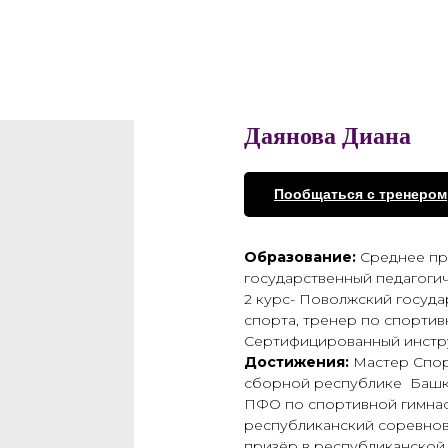
Даянова Диана
Пообщаться с тренером
Образование:
Среднее пр
государственный педагоги
2 курс- Поволжский госуда
спорта, тренер по спортив
Сертифицированный инстру
Достижения:
Мастер Спор
сборной республике Башк
ПФО по спортивной гимнас
республиканский соревнов
призёр в республиканской 