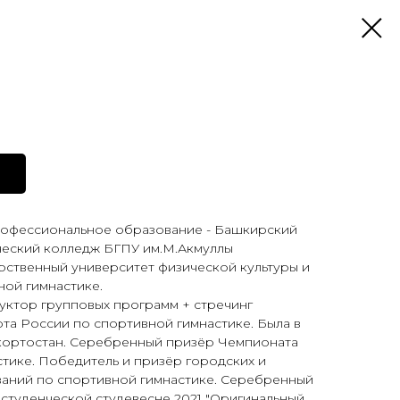
офессиональное образование - Башкирский
ческий колледж БГПУ им.М.Акмуллы
рственный университет физической культуры и
ной гимнастике.
ктор групповых программ + стречинг
та России по спортивной гимнастике. Была в
ортостан. Серебренный призёр Чемпионата
тике. Победитель и призёр городских и
аний по спортивной гимнастике. Серебренный
студенческой студевесне 2021 "Оригинальный