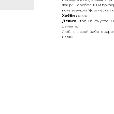
жанр". Серебренный призёр
компетенция "физическая ку
Хобби :
спорт
Девиз:
Чтобы быть успешны
делаете.
Люблю в свой работе заряж
целям.