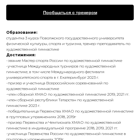
Пообщаться с тренером
Образование:
студентка 3 курса Поволжского государственного университета
физической культуры, спорта и туризма, тренер-преподаватель по
художественной гимнастике
Достижения:
-звание Мастер спорта России по художественной гимнастике
-участница Международных турниров по художественной
гимнастике, в том числе Международного фестиваля
университетского спорта в г. Екатеринбург 2023 г.
-призер и участница Всероссийских соревнований по
художественной гимнастике
-член сборной ХМАО по художественной гимнастике 2019, 2021 гг.
-член сборной республики Татарстан по художественной
гимнастике 2023 г.
-победительница Первенства ХМАО по художественной гимнастике
в групповых упражнениях 2018, 2019г
-призер Первенства и Чемпионата ХМАО по художественной
гимнастике в индивидуальной программе 2018, 2019, 2021 гг.
-участница Первенства России по художественной гимнастике в
групповых упражнениях 2019г.