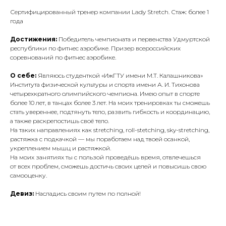
Сертифицированный тренер компании Lady Stretch. Стаж: более 1
года
Достижения:
Победитель чемпионата и первенства Удмуртской
республики по фитнес аэробике. Призер всероссийских
соревнований по фитнес аэробике.
О себе:
Являюсь студенткой «ИжГТУ имени М.Т. Калашникова»
Института физической культуры и спорта имени А. И. Тихонова
четырехкратного олимпийского чемпиона. Имею опыт в спорте
более 10 лет, в танцах более 3 лет. На моих тренировках ты сможешь
стать увереннее, подтянуть тело, развить гибкость и координацию,
а также раскрепостишь своё тело.
На таких направлениях как stretching, roll-stetching, sky-stretching,
растяжка с подкачкой — мы поработаем над твоей осанкой,
укреплением мышц и растяжкой.
На моих занятиях ты с пользой проведёшь время, отвлечешься
от всех проблем, сможешь достичь своих целей и повысишь свою
самооценку.
Девиз:
Насладись своим путем по полной!