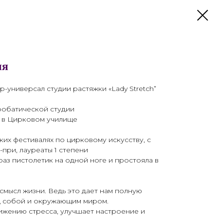
ия
универсал студии растяжки «Lady Stretch”
кробатической студии
 в Цирковом училище
ких фестивалях по цирковому искусству, с
-при, лауреаты 1 степени
раз пистолетик на одной ноге и простояла в
смысл жизни. Ведь это дает нам полную
ад собой и окружающим миром.
ижению стресса, улучшает настроение и