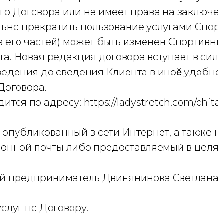
его Договора или не имеет права на заклю
льно прекратить пользование услугами Спо
 из его частей) может быть изменен Спортив
а. Новая редакция договора вступает в си
едения до сведения Клиента в иноӗ удобн
Договора.
ится по адресу: https://ladystretch.com/chit
т, опубликованный в сети Интернет, а также
ронной почты либо предоставляемый в цел
ый предприниматель Двинянинова Светлана
услуг по Договору.