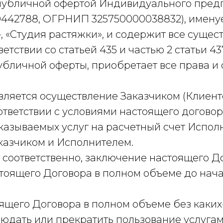
ся публичной офертой Индивидуального пр
0442788, ОГРНИП 325750000038832), имен
, «Студия растяжки», и содержит все сущес
ветствии со статьей 435 и частью 2 статьи 4
публичной оферты, приобретает все права и
является осуществление Заказчиком (Клиент
ответствии с условиями настоящего договор
казываемых услуг на расчетный счет Испол
казчиком и Исполнителем.
 соответственно, заключение настоящего До
астоящего Договора в полном объеме до нач
оящего Договора в полном объеме без каких-
людать или прекратить пользование услугам