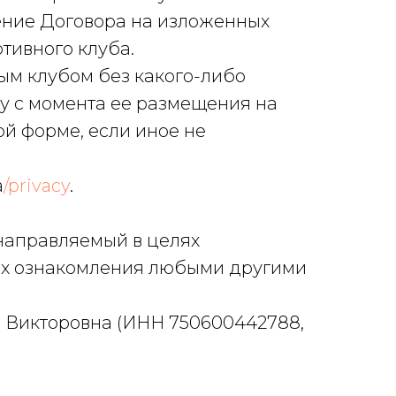
чение Договора на изложенных
ртивного клуба.
ным клубом без какого-либо
лу с момента ее размещения на
ой форме, если иное не
a
/privacy
.
 направляемый в целях
ях ознакомления любыми другими
 Викторовна (ИНН 750600442788,