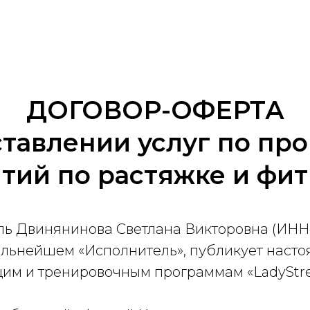
ДОГОВОР-ОФЕРТА
ставлении услуг по пр
тий по растяжке и фи
ь Двинянинова Светлана Викторовна (ИН
альнейшем «Исполнитель», публикует насто
им и тренировочным программам «LadyStre