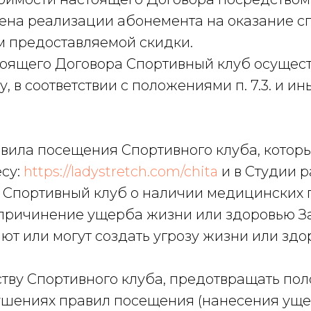
ена реализации абонемента на оказание с
м предоставляемой скидки.
оящего Договора Спортивный клуб осущест
, в соответствии с положениями п. 7.3. и 
равила посещения Спортивного клуба, кото
су:
https://ladystretch.com/chita
и в Студии р
ь Спортивный клуб о наличии медицинских п
 причинение ущерба жизни или здоровью За
ют или могут создать угрозу жизни или зд
еству Спортивного клуба, предотвращать по
ушениях правил посещения (нанесения уще