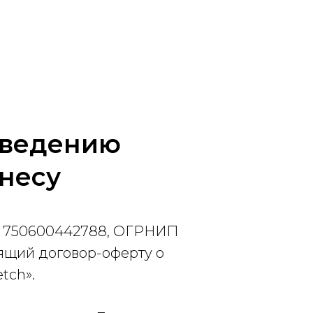
оведению
тнесу
Н 750600442788, ОГРНИП
ящий договор-оферту о
tch».