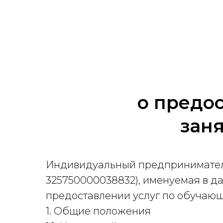
о предо
заня
Индивидуальный предпринимател
325750000038832), именуемая в д
предоставлении услуг по обучающ
1. Общие положения