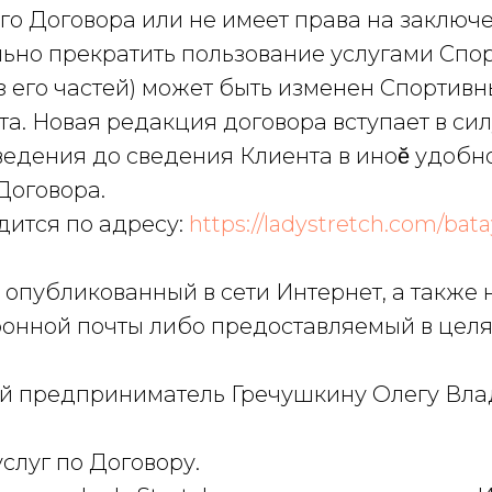
его Договора или не имеет права на заклю
льно прекратить пользование услугами Спо
 из его частей) может быть изменен Спортив
а. Новая редакция договора вступает в си
едения до сведения Клиента в иноӗ удобн
Договора.
одится по адресу:
https://ladystretch.com/bata
т, опубликованный в сети Интернет, а также
ронной почты либо предоставляемый в цел
ый предприниматель Гречушкину Олегу Вла
услуг по Договору.