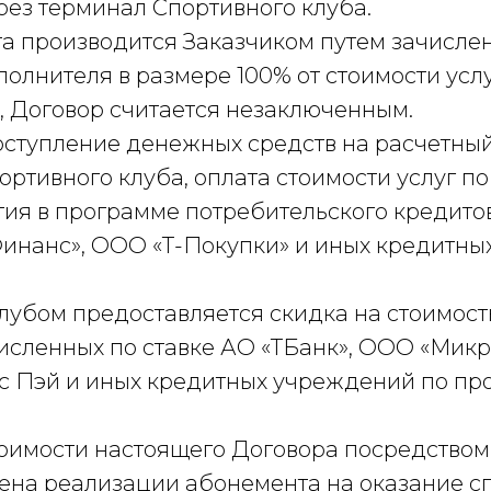
рез терминал Спортивного клуба.
та производится Заказчиком путем зачисле
олнителя в размере 100% от стоимости услуг
, Договор считается незаключенным.
оступление денежных средств на расчетный
портивного клуба, оплата стоимости услуг 
тия в программе потребительского кредит
нанс», ООО «Т-Покупки» и иных кредитных
лубом предоставляется скидка на стоимость
исленных по ставке АО «ТБанк», ООО «Мик
с Пэй и иных кредитных учреждений по пр
стоимости настоящего Договора посредство
ена реализации абонемента на оказание с