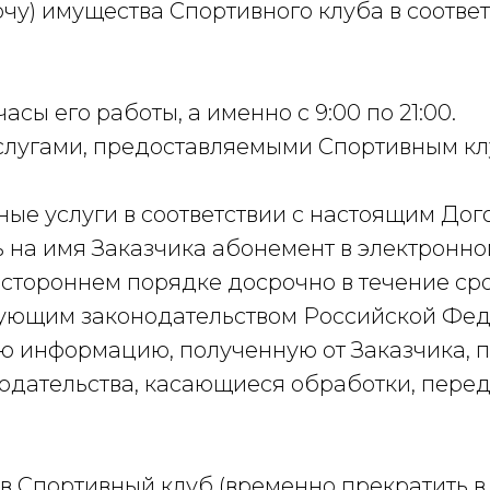
порчу) имущества Спортивного клуба в соот
часы его работы, а именно с 9:00 по 21:00.
 услугами, предоставляемыми Спортивным кл
вные услуги в соответствии с настоящим До
ть на имя Заказчика абонемент в электронно
дностороннем порядке досрочно в течение ср
вующим законодательством Российской Фе
ю информацию, полученную от Заказчика, п
онодательства, касающиеся обработки, пере
упе в Спортивный клуб (временно прекратить