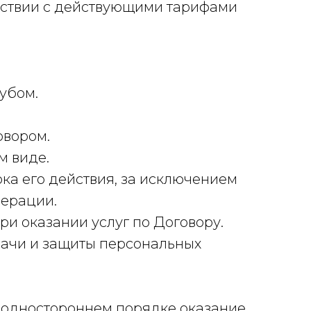
ветствии с действующими тарифами
убом.
говором.
м виде.
ока его действия, за исключением
дерации.
ри оказании услуг по Договору.
дачи и защиты персональных
 в одностороннем порядке оказание