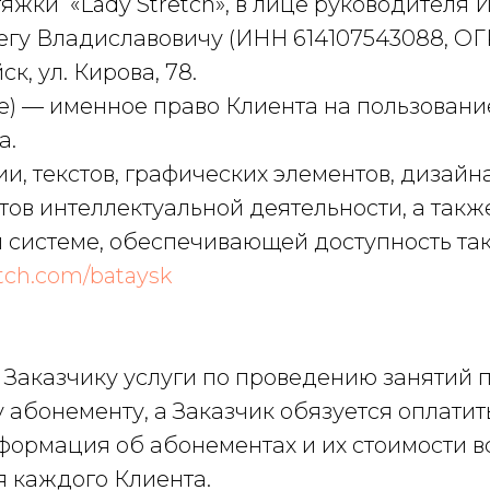
стяжки «Lady Stretch», в лице руководителя
гу Владиславовичу (ИНН 614107543088, ОГ
к, ул. Кирова, 78.
де) — именное право Клиента на пользовани
а.
ии, текстов, графических элементов, дизайн
тов интеллектуальной деятельности, а так
системе, обеспечивающей доступность так
etch.com/bataysk
ть Заказчику услуги по проведению занятий
 абонементу, а Заказчик обязуется оплати
нформация об абонементах и их стоимости 
я каждого Клиента.