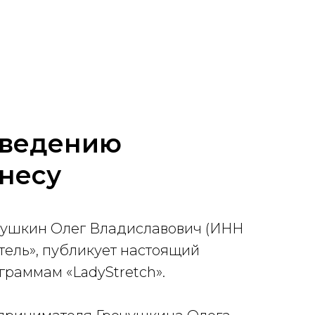
оведению
тнесу
ушкин Олег Владиславович (ИНН
тель», публикует настоящий
раммам «LadyStretch».