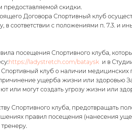
м предоставляемой скидки.
оящего Договора Спортивный клуб осущест
, в соответствии с положениями п. 7.3. и 
равила посещения Спортивного клуба, кото
су:
https://ladystretch.com/bataysk
и в Студи
ь Спортивный клуб о наличии медицинских п
 причинение ущерба жизни или здоровью За
ют или могут создать угрозу жизни или зд
еству Спортивного клуба, предотвращать по
ушениях правил посещения (нанесения уще
 тренеру.