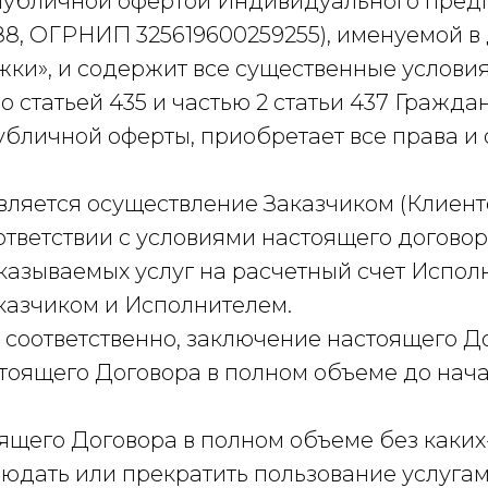
я публичной офертой Индивидуального пре
8, ОГРНИП 325619600259255), именуемой в
жки», и содержит все существенные услови
со статьей 435 и частью 2 статьи 437 Гражда
публичной оферты, приобретает все права и
является осуществление Заказчиком (Клиент
ответствии с условиями настоящего договор
казываемых услуг на расчетный счет Испол
казчиком и Исполнителем.
 соответственно, заключение настоящего До
астоящего Договора в полном объеме до нач
оящего Договора в полном объеме без каких-
людать или прекратить пользование услугам